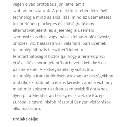
végén olyan prototípus jön létre, amit
szabadalmaztatunk. A projekt keretében létrejövő
technológia mind az előállítás, mind az üzemeltetés
tekintetében piacképes és költséghatékony
alternatívát jelent, és a jelenleg is üzemelő
szennyvíz-kezelők, vagy más vízfelhasználók (ivóvíz,
öntözési víz, halászati víz), valamint ipari üzemek
technológiáihoz is illeszthető lehet. A
fenntarthatóságot biztosítja, hogy a termék piaci
értékesítése során jelentős árbevétel keletkezik a
partnereknél. A költséghatékony víztisztító
technológia iránt különösen azokban az országokban
mutatkozik többmillió eurós kereslet, ahol a vízhiány
miatt már sokszor tisztított szennyvízből öntöznek,
ilyen pl. a Mediterrán térség és Izrael, de Közép-
Európa is egyre inkább rászorul új nyári vízforrások
alkalmazására.
Projekt célja: