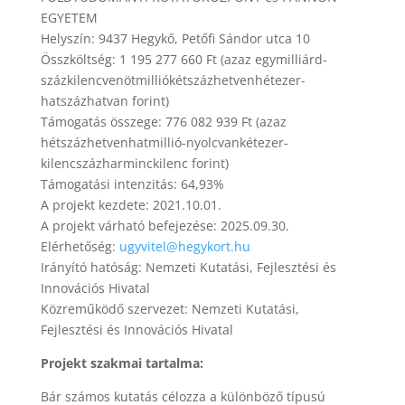
EGYETEM
Helyszín: 9437 Hegykő, Petőfi Sándor utca 10
Összköltség: 1 195 277 660 Ft (azaz egymilliárd-
százkilencvenötmilliókétszázhetvenhétezer-
hatszázhatvan forint)
Támogatás összege: 776 082 939 Ft (azaz
hétszázhetvenhatmillió-nyolcvankétezer-
kilencszázharminckilenc forint)
Támogatási intenzitás: 64,93%
A projekt kezdete: 2021.10.01.
A projekt várható befejezése: 2025.09.30.
Elérhetőség:
ugyvitel@hegykort.hu
Irányító hatóság: Nemzeti Kutatási, Fejlesztési és
Innovációs Hivatal
Közreműködő szervezet: Nemzeti Kutatási,
Fejlesztési és Innovációs Hivatal
Projekt szakmai tartalma:
Bár számos kutatás célozza a különböző típusú