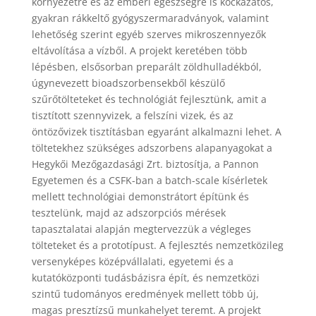
környezetre és az emberi egészségre is kockázatos,
gyakran rákkeltő gyógyszermaradványok, valamint
lehetőség szerint egyéb szerves mikroszennyezők
eltávolítása a vízből. A projekt keretében több
lépésben, elsősorban preparált zöldhulladékból,
úgynevezett bioadszorbensekből készülő
szűrőtölteteket és technológiát fejlesztünk, amit a
tisztított szennyvizek, a felszíni vizek, és az
öntözővizek tisztításban egyaránt alkalmazni lehet. A
töltetekhez szükséges adszorbens alapanyagokat a
Hegykői Mezőgazdasági Zrt. biztosítja, a Pannon
Egyetemen és a CSFK-ban a batch-scale kísérletek
mellett technológiai demonstrátort építünk és
tesztelünk, majd az adszorpciós mérések
tapasztalatai alapján megtervezzük a végleges
tölteteket és a prototípust. A fejlesztés nemzetközileg
versenyképes középvállalati, egyetemi és a
kutatóközponti tudásbázisra épít, és nemzetközi
szintű tudományos eredmények mellett több új,
magas presztízsű munkahelyet teremt. A projekt