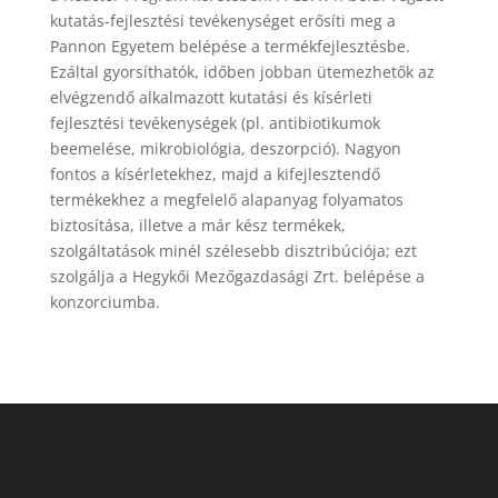
kutatás-fejlesztési tevékenységet erősíti meg a
Pannon Egyetem belépése a termékfejlesztésbe.
Ezáltal gyorsíthatók, időben jobban ütemezhetők az
elvégzendő alkalmazott kutatási és kísérleti
fejlesztési tevékenységek (pl. antibiotikumok
beemelése, mikrobiológia, deszorpció). Nagyon
fontos a kísérletekhez, majd a kifejlesztendő
termékekhez a megfelelő alapanyag folyamatos
biztosítása, illetve a már kész termékek,
szolgáltatások minél szélesebb disztribúciója; ezt
szolgálja a Hegykői Mezőgazdasági Zrt. belépése a
konzorciumba.