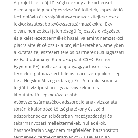
A projekt célja új költséghatékony adszorbensek,
ezen alapuló piacképes vízszűrő töltetek, kapcsolódó
technológia és szolgáltatás-rendszer kifejlesztése a
legkockázatosabb gyógyszerszármazékokra. Egy
olyan, nemzetközi jelentőségű fejlesztés elvégzését
és a keletkezett termékek hazai, valamint nemzetközi
piacra vitelét célozzuk a projekt keretében, amelyben
a kutatás-fejlesztésért felelős partnerek (Csillagászati
és Földtudományi Kutatóközpont-CSFK, Pannon
Egyetem-PE) mellé az alapanyaggyártásért és a
termékforgalmazásért felelős piaci szereplőként lép
be a Hegykői Mezőgazdasági Zrt. A munka során a
legtöbb víztípusban, így az ivóvizekben is
kimutatható, legkockázatosabb
gyógyszerszármazékok adszorpciójának vizsgálata
történik különböző költséghatékony és „zöld”
adszorbenseken (elsősorban mezőgazdasági és
takarmányozási melléktermékek, hulladékok,
hasznosítatlan vagy nem megfelelően hasznosított
termények, termékmaradványok). Ezek alapján