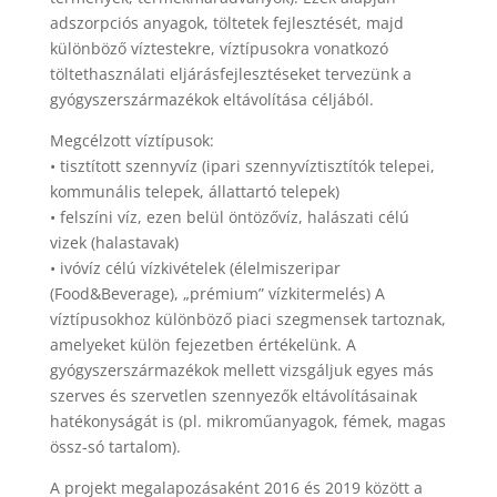
adszorpciós anyagok, töltetek fejlesztését, majd
különböző víztestekre, víztípusokra vonatkozó
töltethasználati eljárásfejlesztéseket tervezünk a
gyógyszerszármazékok eltávolítása céljából.
Megcélzott víztípusok:
• tisztított szennyvíz (ipari szennyvíztisztítók telepei,
kommunális telepek, állattartó telepek)
• felszíni víz, ezen belül öntözővíz, halászati célú
vizek (halastavak)
• ivóvíz célú vízkivételek (élelmiszeripar
(Food&Beverage), „prémium” vízkitermelés) A
víztípusokhoz különböző piaci szegmensek tartoznak,
amelyeket külön fejezetben értékelünk. A
gyógyszerszármazékok mellett vizsgáljuk egyes más
szerves és szervetlen szennyezők eltávolításainak
hatékonyságát is (pl. mikroműanyagok, fémek, magas
össz-só tartalom).
A projekt megalapozásaként 2016 és 2019 között a