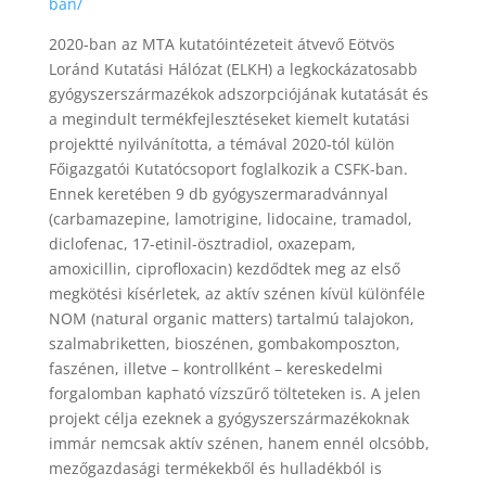
ban/
2020-ban az MTA kutatóintézeteit átvevő Eötvös
Loránd Kutatási Hálózat (ELKH) a legkockázatosabb
gyógyszerszármazékok adszorpciójának kutatását és
a megindult termékfejlesztéseket kiemelt kutatási
projektté nyilvánította, a témával 2020-tól külön
Főigazgatói Kutatócsoport foglalkozik a CSFK-ban.
Ennek keretében 9 db gyógyszermaradvánnyal
(carbamazepine, lamotrigine, lidocaine, tramadol,
diclofenac, 17-etinil-ösztradiol, oxazepam,
amoxicillin, ciprofloxacin) kezdődtek meg az első
megkötési kísérletek, az aktív szénen kívül különféle
NOM (natural organic matters) tartalmú talajokon,
szalmabriketten, bioszénen, gombakomposzton,
faszénen, illetve – kontrollként – kereskedelmi
forgalomban kapható vízszűrő tölteteken is. A jelen
projekt célja ezeknek a gyógyszerszármazékoknak
immár nemcsak aktív szénen, hanem ennél olcsóbb,
mezőgazdasági termékekből és hulladékból is