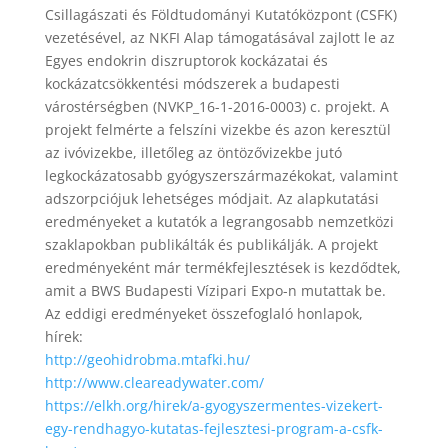
Csillagászati és Földtudományi Kutatóközpont (CSFK)
vezetésével, az NKFI Alap támogatásával zajlott le az
Egyes endokrin diszruptorok kockázatai és
kockázatcsökkentési módszerek a budapesti
várostérségben (NVKP_16-1-2016-0003) c. projekt. A
projekt felmérte a felszíni vizekbe és azon keresztül
az ivóvizekbe, illetőleg az öntözővizekbe jutó
legkockázatosabb gyógyszerszármazékokat, valamint
adszorpciójuk lehetséges módjait. Az alapkutatási
eredményeket a kutatók a legrangosabb nemzetközi
szaklapokban publikálták és publikálják. A projekt
eredményeként már termékfejlesztések is kezdődtek,
amit a BWS Budapesti Vízipari Expo-n mutattak be.
Az eddigi eredményeket összefoglaló honlapok,
hírek:
http://geohidrobma.mtafki.hu/
http://www.cleareadywater.com/
https://elkh.org/hirek/a-gyogyszermentes-vizekert-
egy-rendhagyo-kutatas-fejlesztesi-program-a-csfk-