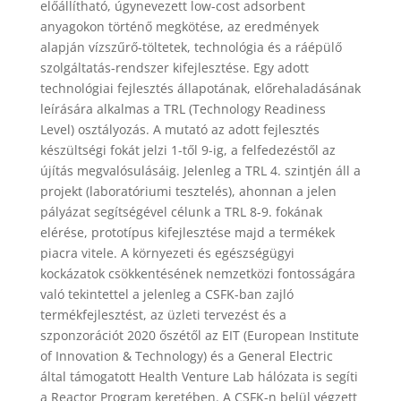
előállítható, úgynevezett low-cost adsorbent
anyagokon történő megkötése, az eredmények
alapján vízszűrő-töltetek, technológia és a ráépülő
szolgáltatás-rendszer kifejlesztése. Egy adott
technológiai fejlesztés állapotának, előrehaladásának
leírására alkalmas a TRL (Technology Readiness
Level) osztályozás. A mutató az adott fejlesztés
készültségi fokát jelzi 1-től 9-ig, a felfedezéstől az
újítás megvalósulásáig. Jelenleg a TRL 4. szintjén áll a
projekt (laboratóriumi tesztelés), ahonnan a jelen
pályázat segítségével célunk a TRL 8-9. fokának
elérése, prototípus kifejlesztése majd a termékek
piacra vitele. A környezeti és egészségügyi
kockázatok csökkentésének nemzetközi fontosságára
való tekintettel a jelenleg a CSFK-ban zajló
termékfejlesztést, az üzleti tervezést és a
szponzorációt 2020 őszétől az EIT (European Institute
of Innovation & Technology) és a General Electric
által támogatott Health Venture Lab hálózata is segíti
a Reactor Program keretében. A CSFK-n belül végzett