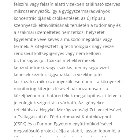
felszíni vagy felszín alatti vizekben található szerves
mikroszennyezők, így a gyógyszermaradványok
koncentrációjának csökkentését, az új típusú
szennyezők eltávolításának területén a tudomány és
a szakmai üzemeltetés nemzetközi helyzetét
figyelembe véve kevés a működő megoldás vagy
termék. A kifejlesztett új technológiák nagy része
rendkívül költségigényes vagy nem kellően
biztonságos (pl. toxikus melléktermékek
képződhetnek), vagy csak kis mennyiségű vizet
képesek kezelni. Ugyanakkor a vizekbe jutó
kockázatos mikroszennyezők esetében – a környezeti
monitoring kiterjesztésével párhuzamosan – a
közeljövőben új határértékek megállapítása, illetve a
jelenlegiek szigorítása várható. Az igényekre
reflektálva a Hegykői Mezőgazdasági Zrt. vezetésével,
a Csillagászati és Földtudományi Kutatóközpont
(CSFK) és a Pannon Egyetem együttműködésével
megvalósuló projekt célja a stabil, lassan lebomló, a